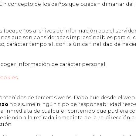
ún concepto de los daños que puedan dimanar del u
ies (pequeños archivos de información que el servido
ones que son consideradas imprescindibles para el c
aso, carácter temporal, con la única finalidad de hac
recoger información de carácter personal.
Cookies
.
 a contenidos de terceras webs. Dado que desde el w
nzo
no asume ningún tipo de responsabilidad respec
da inmediata de cualquier contenido que pudiera con
ocediendo a la retirada inmediata de la re-dirección
tión.