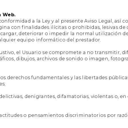
a Web.
onformidad a la Ley y al presente Aviso Legal, así c
gina con finalidades ilícitas o prohibidas, lesivas d
ecargar, deteriorar o impedir la normal utilización
lquier equipo informático del prestador.
haustivo, el Usuario se compromete a no transmitir, d
ficos, dibujos, archivos de sonido o imagen, fotograf
los derechos fundamentales y las libertades públic
es;
tivas, denigrantes, difamatorias, violentas o, en gen
titudes o pensamientos discriminatorios por razón d