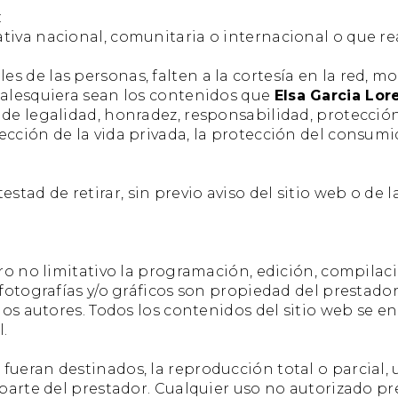
:
tiva nacional, comunitaria o internacional o que re
s de las personas, falten a la cortesía en la red, 
ualesquiera sean los contenidos que
Elsa Garcia Lor
s de legalidad, honradez, responsabilidad, protecci
ección de la vida privada, la protección del consumi
testad de retirar, sin previo aviso del sitio web o de
ero no limitativo la programación, edición, compila
 fotografías y/o gráficos son propiedad del prestado
e los autores. Todos los contenidos del sitio web se
.
fueran destinados, la reproducción total o parcial,
r parte del prestador. Cualquier uso no autorizado p