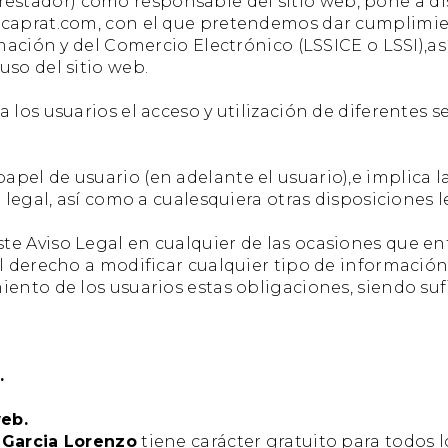
estador) cómo responsable del sitio web, pone a dis
scaprat.com, con el que pretendemos dar cumplimien
rmación y del Comercio Electrónico (LSSICE o LSSI),as
uso del sitio web.
 a los usuarios el acceso y utilización de diferentes 
el de usuario (en adelante el usuario),e implica la 
o legal, así como a cualesquiera otras disposiciones 
e Aviso Legal en cualquier de las ocasiones que ent
el derecho a modificar cualquier tipo de información
ento de los usuarios estas obligaciones, siendo sufi
.
web.
 Garcia Lorenzo
tiene carácter gratuito para todos l