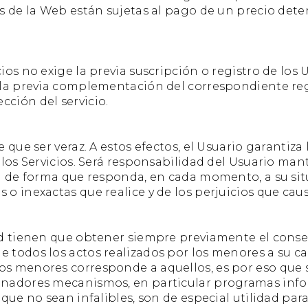
vés de la Web están sujetas al pago de un precio det
ios no exige la previa suscripción o registro de los 
a la previa complementación del correspondiente regi
cción del servicio.
e que ser veraz. A estos efectos, el Usuario garantiz
e los Servicios. Será responsabilidad del Usuario man
 forma que responda, en cada momento, a su situaci
o inexactas que realice y de los perjuicios que caus
dad tienen que obtener siempre previamente el conse
e todos los actos realizados por los menores a su c
los menores corresponde a aquellos, es por eso que
enadores mecanismos, en particular programas infor
 que no sean infalibles, son de especial utilidad para