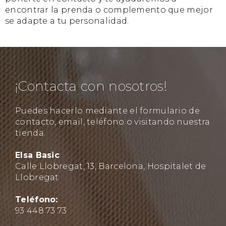
encontrar la prenda o complemento que mejor
se adapte a tu personalidad.
¡Contacta con nosotros!
Puedes hacerlo mediante el formulario de
contacto, email, teléfono o visitando nuestra
tienda.
Elsa Basic
Calle Llobregat, 13, Barcelona, Hospitalet de
Llobregat
Teléfono:
93 448 73 73