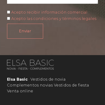
Acepto recibir información comercial
Acepto las condiciones y términos legales
Enviar
Elsa Basic
· Vestidos de novia
Complementos novias Vestidos de fiesta
Venta online