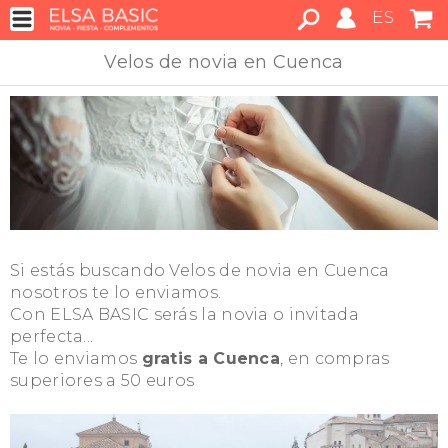
ES
Velos de novia en Cuenca
Si estás buscando Velos de novia en Cuenca
nosotros te lo enviamos.
Con ELSA BASIC serás la novia o invitada
perfecta...
Te lo enviamos
gratis a Cuenca
, en compras
superiores a 50 euros