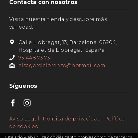
Contacta con nosotros
Visita nuestra tienda y descubre más
variedad.
Calle Llobregat, 13, Barcelona, 08904,
Hospitalet de Llobregat, España
93 448 73 73
elsagarcialorenzo@hotmail.com
Síguenos
Aviso Legal
·
Política de privacidad
·
Política
de cookies
Diseño Web:
Buscaprat
·
aColor
Validar:
HTML
·
CSS
Este sitio web utiliza cookies, tanto propias como de terceros,