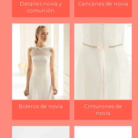
Detalles novia y
Cancanes de novia
comunión
Boleros de novia
Cinturones de
novia