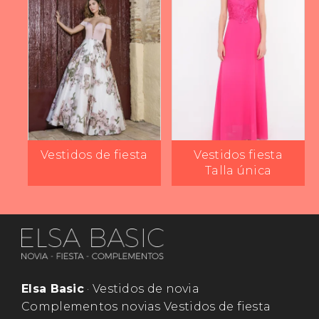
Vestidos de fiesta
Vestidos fiesta
Talla única
Elsa Basic
· Vestidos de novia
Complementos novias Vestidos de fiesta