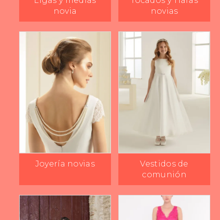
Ligas y medias
Tocados y Tiaras
novia
novias
Joyería novias
Vestidos de
comunión